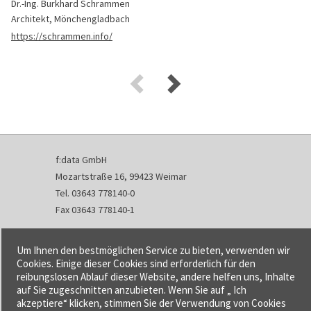
Dr.-Ing. Burkhard Schrammen
Architekt, Mönchengladbach
https://schrammen.info/
f:data GmbH
Mozartstraße 16, 99423 Weimar
Tel. 03643 778140-0
Fax 03643 778140-1
info@fdata.de
Um Ihnen den bestmöglichen Service zu bieten, verwenden wir
Kontakt
Cookies. Einige dieser Cookies sind erforderlich für den
reibungslosen Ablauf dieser Website, andere helfen uns, Inhalte
Impressum
auf Sie zugeschnitten anzubieten. Wenn Sie auf „ Ich
Datenschutzerklärung
akzeptiere“ klicken, stimmen Sie der Verwendung von Cookies
Urheberrecht und Haftung