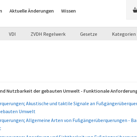
n
Aktuelle Änderungen
Wissen
VDI
ZVDH Regelwerk
Gesetze
Kategorien
 und Nutzbarkeit der gebauten Umwelt - Funktionale Anforderun
uerungen; Akustische und taktile Signale an Fußgängerüberqueru
 gebauten Umwelt
querungen; Allgemeine Arten von Fußgängerüberquerungen - Barr
t