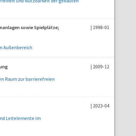
reiheit und Nutzbarkeit der gebauten
rünanlagen sowie Spielplätze;
| 1998-01
im Außenbereich
zung
| 2009-12
n Raum zur barrierefreien
| 2023-04
nd Leitelemente im