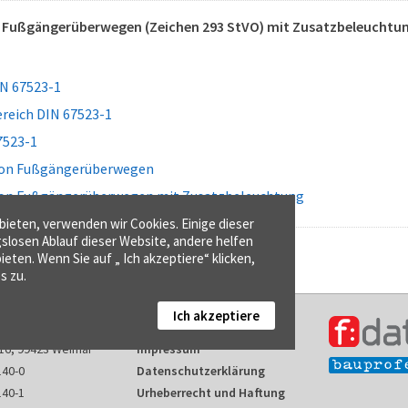
 Fußgängerüberwegen (Zeichen 293 StVO) mit Zusatzbeleuchtung
N 67523-1
eich DIN 67523-1
7523-1
von Fußgängerüberwegen
on Fußgängerüberwegen mit Zusatzbeleuchtung
ieten, verwenden wir Cookies. Einige dieser
gslosen Ablauf dieser Website, andere helfen
ieten. Wenn Sie auf „ Ich akzeptiere“ klicken,
s zu.
Ich akzeptiere
Kontakt
16, 99423 Weimar
Impressum
140-0
Datenschutzerklärung
140-1
Urheberrecht und Haftung