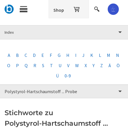
Shop
Index
A
B
C
D
E
F
G
H
I
J
K
L
M
N
O
P
Q
R
S
T
U
V
W
X
Y
Z
Ä
Ö
Ü
0-9
Polystyrol-Hartschaumstoff ... Probe
Stichworte zu
Polystyrol-Hartschaumstoff ...