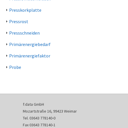
Presskorkplatte
Pressrost
Pressschneiden
Primärenergiebedarf
Primärenergiefaktor
Probe
f:data GmbH
Mozartstraße 16, 99423 Weimar
Tel. 03643 778140-0
Fax 03643 778140-1