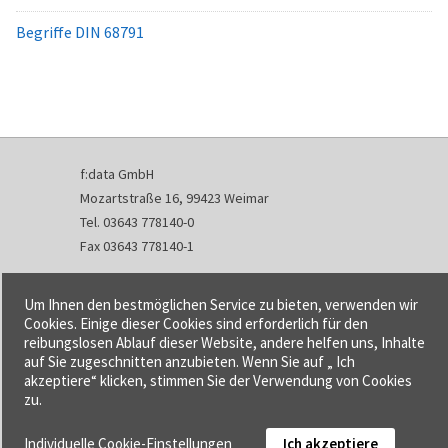
Begriffe DIN 68791
f:data GmbH
Mozartstraße 16, 99423 Weimar
Tel. 03643 778140-0
Fax 03643 778140-1
info@fdata.de
Um Ihnen den bestmöglichen Service zu bieten, verwenden wir
Kontakt
Cookies. Einige dieser Cookies sind erforderlich für den
reibungslosen Ablauf dieser Website, andere helfen uns, Inhalte
Impressum
auf Sie zugeschnitten anzubieten. Wenn Sie auf „ Ich
Datenschutzerklärung
akzeptiere“ klicken, stimmen Sie der Verwendung von Cookies
Urheberrecht und Haftung
zu.
AGB
Individuelle Cookie-Einstellungen
Ich akzeptiere
Cookie-Einstellungen