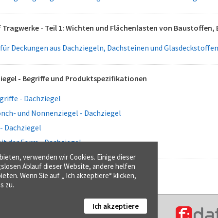
 Tragwerke - Teil 1: Wichten und Flächenlasten von Baustoffen,
 für Deckungen aus Dachziegeln, Dachsteinen und Glasdeckstoffe
egel - Begriffe und Produktspezifikationen
riffe - Dachziegel
önch- und Nonnenziegel - Dachziegel
 - Dachziegel
it der Form - Dachziegel
ieten, verwenden wir Cookies. Einige dieser
gslosen Ablauf dieser Website, andere helfen
ieten. Wenn Sie auf „ Ich akzeptiere“ klicken,
s zu.
Ich akzeptiere
Kontakt