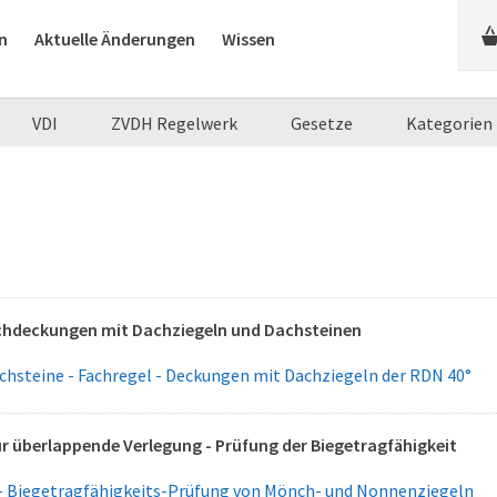
n
Aktuelle Änderungen
Wissen
VDI
ZVDH Regelwerk
Gesetze
Kategorien
achdeckungen mit Dachziegeln und Dachsteinen
hsteine - Fachregel - Deckungen mit Dachziegeln der RDN 40°
r überlappende Verlegung - Prüfung der Biegetragfähigkeit
- Biegetragfähigkeits-Prüfung von Mönch- und Nonnenziegeln