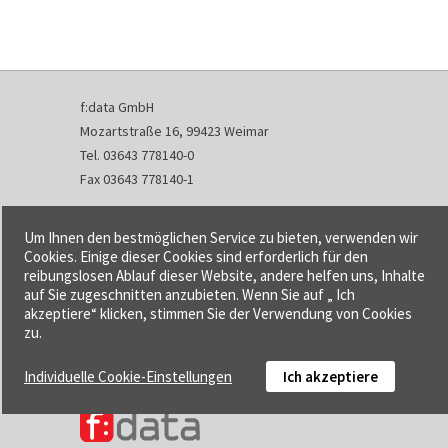
f:data GmbH
Mozartstraße 16, 99423 Weimar
Tel. 03643 778140-0
Fax 03643 778140-1
info@fdata.de
Um Ihnen den bestmöglichen Service zu bieten, verwenden wir
Kontakt
Cookies. Einige dieser Cookies sind erforderlich für den
reibungslosen Ablauf dieser Website, andere helfen uns, Inhalte
Impressum
auf Sie zugeschnitten anzubieten. Wenn Sie auf „ Ich
Datenschutzerklärung
akzeptiere“ klicken, stimmen Sie der Verwendung von Cookies
Urheberrecht und Haftung
zu.
AGB
Individuelle Cookie-Einstellungen
Ich akzeptiere
Cookie-Einstellungen