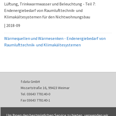
Lüftung, Trinkwarmwasser und Beleuchtung - Teil 7:
Endenergiebedarf von Raumlufttechnik- und
Klimakältesystemen für den Nichtwohnungsbau
| 2018-09
Wärmequellen und Wärmesenken - Endenergiebedarf von
Raumlufttechnik- und Klimakältesystemen
f:data GmbH
Mozartstraße 16, 99423 Weimar
Tel. 03643 778140-0
Fax 03643 778140-1
info@fdata.de
Um Ihnen den bestmöglichen Service zu bieten, verwenden wir