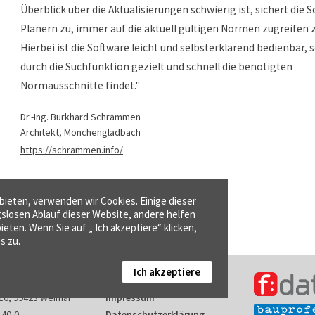
Überblick über die Aktualisierungen schwierig ist, sichert die 
Planern zu, immer auf die aktuell gültigen Normen zugreifen 
Hierbei ist die Software leicht und selbsterklärend bedienbar,
durch die Suchfunktion gezielt und schnell die benötigten
Normausschnitte findet."
Dr.-Ing. Burkhard Schrammen
Architekt, Mönchengladbach
https://schrammen.info/
ieten, verwenden wir Cookies. Einige dieser
gslosen Ablauf dieser Website, andere helfen
ieten. Wenn Sie auf „ Ich akzeptiere“ klicken,
s zu.
Ich akzeptiere
Kontakt
16, 99423 Weimar
Impressum
140-0
Datenschutzerklärung