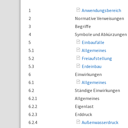
1
Anwendungsbereich
2
Normative Verweisungen
3
Begriffe
4
Symbole und Abkürzungen
5
Einbaufälle
5.1
Allgemeines
5.2
Freiaufstellung
5.3
Erdeinbau
6
Einwirkungen
6.1
Allgemeines
6.2
Ständige Einwirkungen
6.2.1
Allgemeines
6.2.2
Eigenlast
6.2.3
Erddruck
6.2.4
Außenwasserdruck