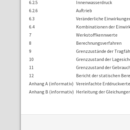
6.2.5
Innenwasserdruck
6.2.6
Auftrieb
6.3
Veränderliche Einwirkunge
6.4
Kombinationen der Einwir
7
Werkstoffkennwerte
8
Berechnungsverfahren
9
Grenzzustände der Tragfäh
10
Grenzzustand der Lagesich
11
Grenzzustand der Gebrauch
12
Bericht der statischen Be
Anhang A (informativ)
Vereinfachte Erddruckvert
Anhang B (informativ)
Herleitung der Gleichunge