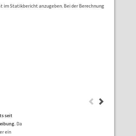
st im Statikbericht anzugeben. Bei der Berechnung
s seit
reibung.
Da
er ein