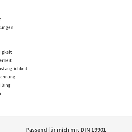
n
kungen
igkeit
erheit
stauglichkeit
rechnung
eilung
n
Passend für mich mit
DIN 19901