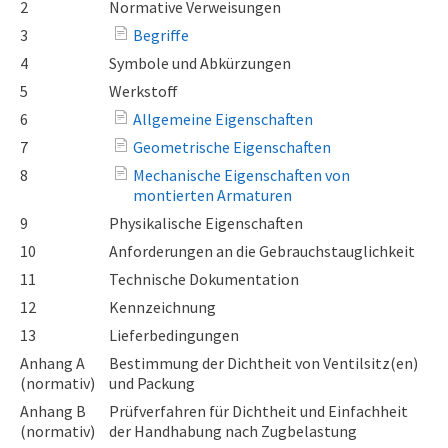
2
Normative Verweisungen
3
Begriffe
4
Symbole und Abkürzungen
5
Werkstoff
6
Allgemeine Eigenschaften
7
Geometrische Eigenschaften
8
Mechanische Eigenschaften von
montierten Armaturen
9
Physikalische Eigenschaften
10
Anforderungen an die Gebrauchstauglichkeit
11
Technische Dokumentation
12
Kennzeichnung
13
Lieferbedingungen
Anhang A
Bestimmung der Dichtheit von Ventilsitz(en)
(normativ)
und Packung
Anhang B
Prüfverfahren für Dichtheit und Einfachheit
(normativ)
der Handhabung nach Zugbelastung