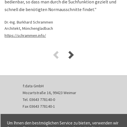
bedienbar, so dass man durch die Suchfunktion gezielt und
schnell die benötigten Normausschnitte findet."
Dr.-Ing. Burkhard Schrammen
Architekt, Mönchengladbach
https://schrammen.info/
f:data GmbH
Mozartstraße 16, 99423 Weimar
Tel. 03643 778140-0
Fax 03643 778140-1
info@fdata.de
Um Ihnen den bestmöglichen Service zu bieten, verwenden wir
Kontakt