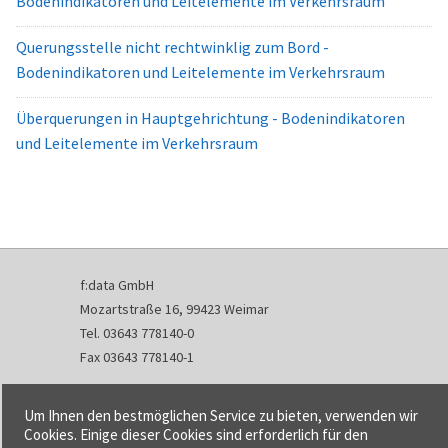
Bodenindikatoren und Leitelemente im Verkehrsraum
Querungsstelle nicht rechtwinklig zum Bord -
Bodenindikatoren und Leitelemente im Verkehrsraum
Überquerungen in Hauptgehrichtung - Bodenindikatoren
und Leitelemente im Verkehrsraum
f:data GmbH
Mozartstraße 16, 99423 Weimar
Tel. 03643 778140-0
Fax 03643 778140-1
info@fdata.de
Um Ihnen den bestmöglichen Service zu bieten, verwenden wir
Kontakt
Cookies. Einige dieser Cookies sind erforderlich für den