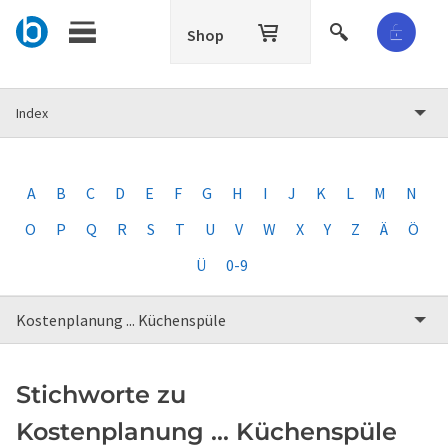
Shop
Index
A
B
C
D
E
F
G
H
I
J
K
L
M
N
O
P
Q
R
S
T
U
V
W
X
Y
Z
Ä
Ö
Ü
0-9
Kostenplanung ... Küchenspüle
Stichworte zu
Kostenplanung ... Küchenspüle