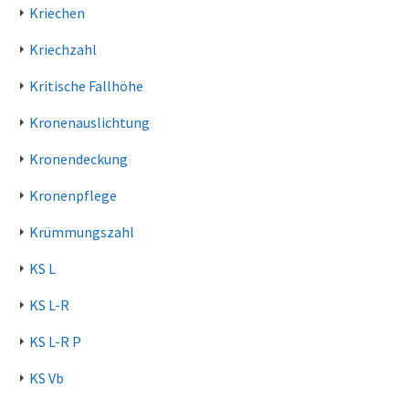
Kriechen
Kriechzahl
Kritische Fallhöhe
Kronenauslichtung
Kronendeckung
Kronenpflege
Krümmungszahl
KS L
KS L-R
KS L-R P
KS Vb