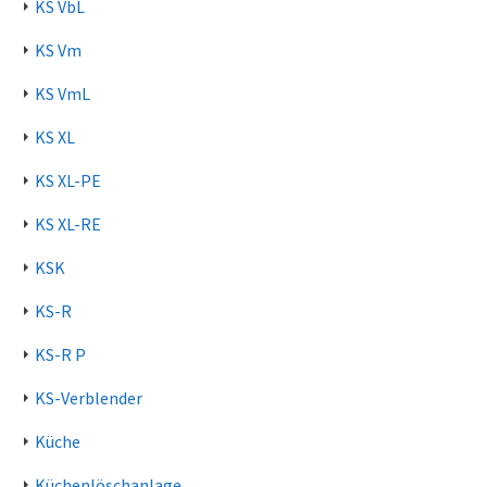
KS VbL
KS Vm
KS VmL
KS XL
KS XL-PE
KS XL-RE
KSK
KS-R
KS-R P
KS-Verblender
Küche
Küchenlöschanlage