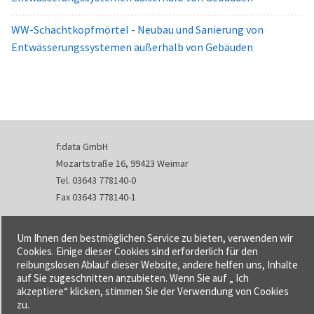
WW-Schachtkopfmörtel - Neubau und Sanierung von
Entwässerungssystemen außerhalb von Gebäuden
f:data GmbH
Mozartstraße 16, 99423 Weimar
Tel. 03643 778140-0
Fax 03643 778140-1
info@fdata.de
Um Ihnen den bestmöglichen Service zu bieten, verwenden wir
Kontakt
Cookies. Einige dieser Cookies sind erforderlich für den
reibungslosen Ablauf dieser Website, andere helfen uns, Inhalte
Impressum
auf Sie zugeschnitten anzubieten. Wenn Sie auf „ Ich
Datenschutzerklärung
akzeptiere“ klicken, stimmen Sie der Verwendung von Cookies
Urheberrecht und Haftung
zu.