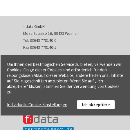
f:data GmbH
Mozartstraße 16, 99423 Weimar
Tel. 03643 778140-0
Fax 03643 778140-1
info@fdata.de
Um Ihnen den bestmöglichen Service zu bieten, verwenden wir
Kontakt
Cookies. Einige dieser Cookies sind erforderlich für den
reibungslosen Ablauf dieser Website, andere helfen uns, Inhalte
Impressum
auf Sie zugeschnitten anzubieten. Wenn Sie auf „ Ich
Datenschutzerklärung
akzeptiere“ klicken, stimmen Sie der Verwendung von Cookies
Urheberrecht und Haftung
zu.
AGB
Individuelle Cookie-Einstellungen
Ich akzeptiere
Cookie-Einstellungen