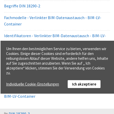
Begriffe DIN 18290-2
Fachmodelle - Verlinkter BIM-Datenaustausch - BIM-LV-
Container
Identifikatoren - Verlinkter BIM-Datenaustausch - BIM-LV-
Container
Um Ihnen den bestmöglichen Service zu bieten, verwenden wir
Linkmodelle - Verlinkter BIM-Datenaustausch - BIM-LV-
Cookies. Einige dieser Cookies sind erforderlich für den
reibungslosen Ablauf dieser Website, andere helfen uns, Inhalte
Container
auf Sie zugeschnitten anzubieten. Wenn Sie auf „ Ich
akzeptiere“ klicken, stimmen Sie der Verwendung von Cookies
Metadaten - Verlinkter BIM-Datenaustausch - BIM-LV-
zu.
Container
Individuelle Cookie-Einstellungen
Ich akzeptiere
Verlinkbare Elemente - Verlinkter BIM-Datenaustausch -
BIM-LV-Container
DIN 18290-3