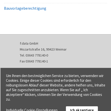
Bauvorlageberechtigung
f:data GmbH
Mozartstraße 16, 99423 Weimar
Tel. 03643 778140-0
Fax 03643 778140-1
info@fdata.de
Um Ihnen den bestmöglichen Service zu bieten, verwenden wir
Kontakt
Cookies. Einige dieser Cookies sind erforderlich für den
reibungslosen Ablauf dieser Website, andere helfen uns, Inhalte
Impressum
auf Sie zugeschnitten anzubieten. Wenn Sie auf „ Ich
Datenschutzerklärung
akzeptiere“ klicken, stimmen Sie der Verwendung von Cookies
Urheberrecht und Haftung
zu.
AGB
Individuelle Cookie-Einstellungen
Ich akzeptiere