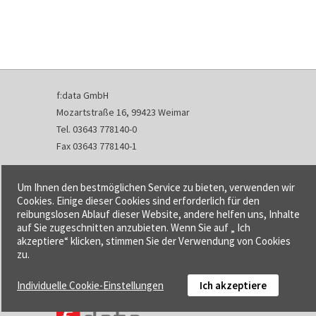
f:data GmbH
Mozartstraße 16, 99423 Weimar
Tel. 03643 778140-0
Fax 03643 778140-1
info@fdata.de
Um Ihnen den bestmöglichen Service zu bieten, verwenden wir
Kontakt
Cookies. Einige dieser Cookies sind erforderlich für den
reibungslosen Ablauf dieser Website, andere helfen uns, Inhalte
Impressum
auf Sie zugeschnitten anzubieten. Wenn Sie auf „ Ich
Datenschutzerklärung
akzeptiere“ klicken, stimmen Sie der Verwendung von Cookies
Urheberrecht und Haftung
zu.
AGB
Individuelle Cookie-Einstellungen
Ich akzeptiere
Cookie-Einstellungen