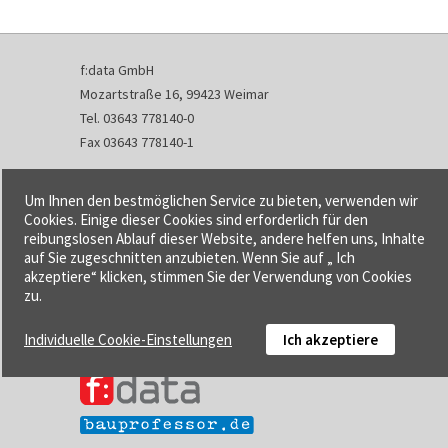
f:data GmbH
Mozartstraße 16, 99423 Weimar
Tel. 03643 778140-0
Fax 03643 778140-1
info@fdata.de
Um Ihnen den bestmöglichen Service zu bieten, verwenden wir
Kontakt
Cookies. Einige dieser Cookies sind erforderlich für den
reibungslosen Ablauf dieser Website, andere helfen uns, Inhalte
Impressum
auf Sie zugeschnitten anzubieten. Wenn Sie auf „ Ich
Datenschutzerklärung
akzeptiere“ klicken, stimmen Sie der Verwendung von Cookies
Urheberrecht und Haftung
zu.
AGB
Individuelle Cookie-Einstellungen
Ich akzeptiere
Cookie-Einstellungen