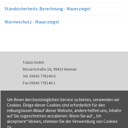
Standsicherheits-Berechnung - Mauerziegel
Wärmeschutz - Mauerziegel
f:data GmbH
Mozartstraße 16, 99423 Weimar
Tel. 03643 778140-0
Fax 03643 778140-1
info@fdata.de
Um Ihnen den bestmöglichen Service zu bieten, verwenden wir
Kontakt
Cookies. Einige dieser Cookies sind erforderlich für den
reibungslosen Ablauf dieser Website, andere helfen uns, Inhalte
Impressum
auf Sie zugeschnitten anzubieten. Wenn Sie auf „ Ich
Datenschutzerklärung
akzeptiere“ klicken, stimmen Sie der Verwendung von Cookies
Urheberrecht und Haftung
zu.