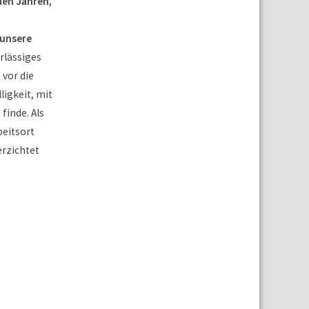
len Jahren,
 unsere
erlässiges
vor die
ligkeit, mit
finde. Als
beitsort
erzichtet