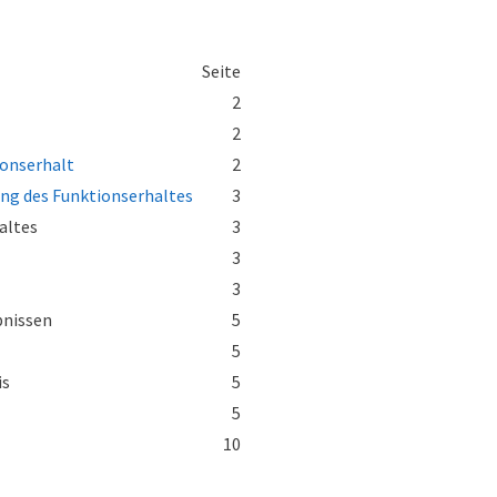
Seite
2
2
ionserhalt
2
ng des Funktionserhaltes
3
altes
3
3
3
bnissen
5
5
is
5
5
10