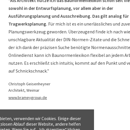
"Als Architekt nutze ich das Baunormenlexikon schon seit vie
sowohl in der Entwurfsplanung, vor allem aber in der
Ausführungsplanung und Ausschreibung. Das gilt analog für
Tragwerksplanung.
Für mich ist es ein unerlässliches und zuv
Planungswerkzeug geworden. Überzeugend finde ich nach wie 
unschlagbare Aktualität der DIN-Normen-Zitate und die Schnel
der ich dank der präzisen Suche benötigte Normenausschnitte 
Onlinedienst kann ich Baunormenlexikon flexibel an jedem Ar
nutzen. Es erschließt sich intuitiv, kommt auf den Punkt und v
auf Schnickschnack."
Christoph Geisenheyner
Architekt, Weimar
www.brameygroup.de
ieten, verwenden wir Cookies. Einige dieser
gslosen Ablauf dieser Website, andere helfen
ieten. Wenn Sie auf „ Ich akzeptiere“ klicken,