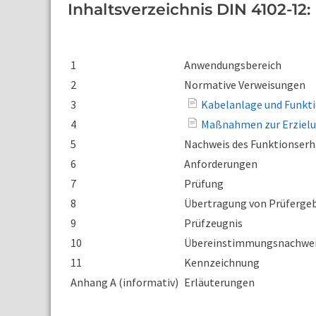
Inhaltsverzeichnis DIN 4102-12:
1
Anwendungsbereich
2
Normative Verweisungen
3
Kabelanlage und Funkt
4
Maßnahmen zur Erzielu
5
Nachweis des Funktionserh
6
Anforderungen
7
Prüfung
8
Übertragung von Prüferge
9
Prüfzeugnis
10
Übereinstimmungsnachwe
11
Kennzeichnung
Anhang A (informativ)
Erläuterungen