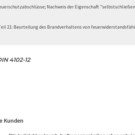
euerschutzabschlüsse; Nachweis der Eigenschaft "selbstschließe
Teil 21: Beurteilung des Brandverhaltens von feuerwiderstandsfäh
IN 4102-12
re Kunden