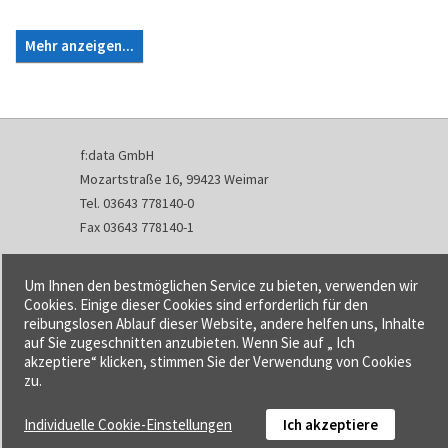
Mehr anzeigen...
f:data GmbH
Mozartstraße 16, 99423 Weimar
Tel. 03643 778140-0
Fax 03643 778140-1
info@fdata.de
Um Ihnen den bestmöglichen Service zu bieten, verwenden wir
Kontakt
Cookies. Einige dieser Cookies sind erforderlich für den
reibungslosen Ablauf dieser Website, andere helfen uns, Inhalte
Impressum
auf Sie zugeschnitten anzubieten. Wenn Sie auf „ Ich
Datenschutzerklärung
akzeptiere“ klicken, stimmen Sie der Verwendung von Cookies
Urheberrecht und Haftung
zu.
AGB
Individuelle Cookie-Einstellungen
Ich akzeptiere
Cookie-Einstellungen