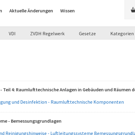
n
Aktuelle Änderungen
Wissen
VDI
ZVDH Regelwerk
Gesetze
Kategorien
- Teil 4: Raumlufttechnische Anlagen in Gebäuden und Räumen 
igung und Desinfektion - Raumlufttechnische Komponenten
teme - Bemessungsgrundlagen
und Reinigungshinweise - Luftleitungssysteme Bemessungsgrund