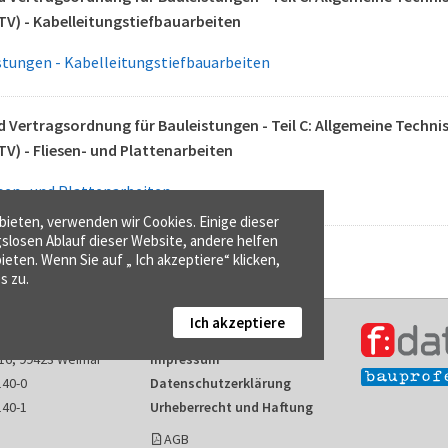
TV) - Kabelleitungstiefbauarbeiten
stungen - Kabelleitungstiefbauarbeiten
 Vertragsordnung für Bauleistungen - Teil C: Allgemeine Techn
TV) - Fliesen- und Plattenarbeiten
esen- und Plattenarbeiten
ieten, verwenden wir Cookies. Einige dieser
gslosen Ablauf dieser Website, andere helfen
ieten. Wenn Sie auf „ Ich akzeptiere“ klicken,
s zu.
Ich akzeptiere
Kontakt
16, 99423 Weimar
Impressum
140-0
Datenschutzerklärung
140-1
Urheberrecht und Haftung
AGB