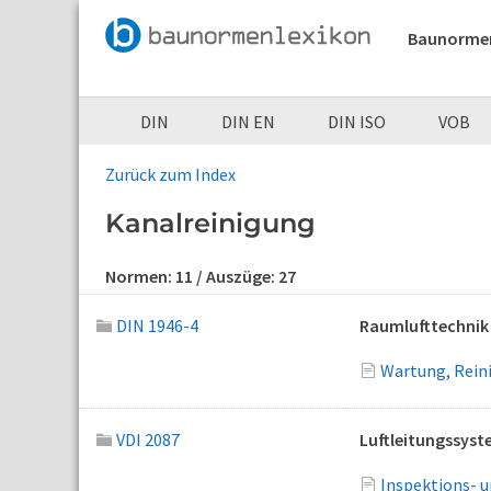
Baunorme
DIN
DIN EN
DIN ISO
VOB
Zurück zum Index
Kanalreinigung
Normen:
11
/ Auszüge:
27
DIN 1946-4
Raumlufttechnik 
Wartung, Rein
VDI 2087
Luftleitungssys
Inspektions- 