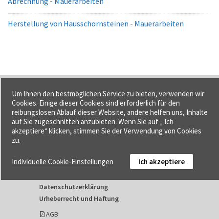
Abrechnung - Mauerarbeiten
Herstellung von Hausschornsteinen - Mauerarbeiten
f:data GmbH
Um Ihnen den bestmöglichen Service zu bieten, verwenden wir
Cookies. Einige dieser Cookies sind erforderlich für den
Mozartstraße 16, 99423 Weimar
reibungslosen Ablauf dieser Website, andere helfen uns, Inhalte
Tel. 03643 778140-0
auf Sie zugeschnitten anzubieten. Wenn Sie auf „ Ich
Fax 03643 778140-1
akzeptiere“ klicken, stimmen Sie der Verwendung von Cookies
zu.
info@fdata.de
Individuelle Cookie-Einstellungen
Ich akzeptiere
Kontakt
Impressum
Datenschutzerklärung
Urheberrecht und Haftung
AGB