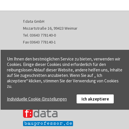
f:data GmbH
Mozartstraße 16, 99423 Weimar
Tel. 03643 778140-0
Fax 03643 778140-1
info@fdata.de
Um Ihnen den bestmöglichen Service zu bieten, verwenden wir
Kontakt
Cookies. Einige dieser Cookies sind erforderlich für den
reibungslosen Ablauf dieser Website, andere helfen uns, Inhalte
Impressum
auf Sie zugeschnitten anzubieten. Wenn Sie auf „ Ich
Datenschutzerklärung
akzeptiere“ klicken, stimmen Sie der Verwendung von Cookies
Urheberrecht und Haftung
zu.
AGB
Individuelle Cookie-Einstellungen
Ich akzeptiere
Cookie-Einstellungen