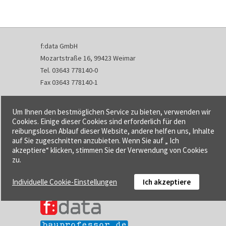
f:data GmbH
Mozartstraße 16, 99423 Weimar
Tel. 03643 778140-0
Fax 03643 778140-1
info@fdata.de
Um Ihnen den bestmöglichen Service zu bieten, verwenden wir
Kontakt
Cookies. Einige dieser Cookies sind erforderlich für den
reibungslosen Ablauf dieser Website, andere helfen uns, Inhalte
Impressum
auf Sie zugeschnitten anzubieten. Wenn Sie auf „ Ich
Datenschutzerklärung
akzeptiere“ klicken, stimmen Sie der Verwendung von Cookies
Urheberrecht und Haftung
zu.
AGB
Individuelle Cookie-Einstellungen
Ich akzeptiere
Cookie-Einstellungen