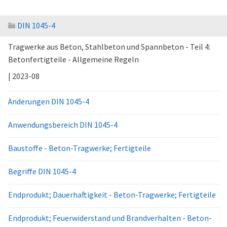
DIN 1045-4
Tragwerke aus Beton, Stahlbeton und Spannbeton - Teil 4:
Betonfertigteile - Allgemeine Regeln
| 2023-08
Änderungen DIN 1045-4
Anwendungsbereich DIN 1045-4
Baustoffe - Beton-Tragwerke; Fertigteile
Begriffe DIN 1045-4
Endprodukt; Dauerhaftigkeit - Beton-Tragwerke; Fertigteile
Endprodukt; Feuerwiderstand und Brandverhalten - Beton-