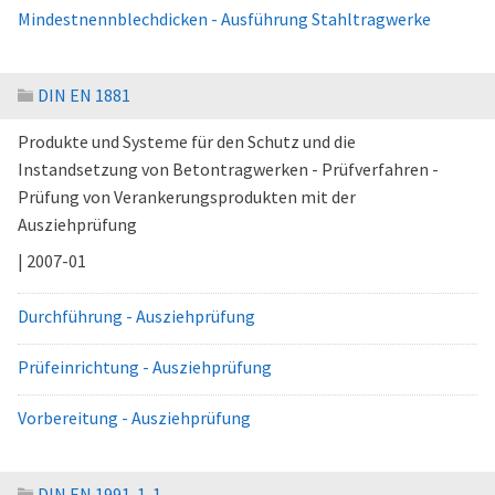
Mindestnennblechdicken - Ausführung Stahltragwerke
DIN EN 1881
Produkte und Systeme für den Schutz und die
Instandsetzung von Betontragwerken - Prüfverfahren -
Prüfung von Verankerungsprodukten mit der
Ausziehprüfung
| 2007-01
Durchführung - Ausziehprüfung
Prüfeinrichtung - Ausziehprüfung
Vorbereitung - Ausziehprüfung
DIN EN 1991-1-1