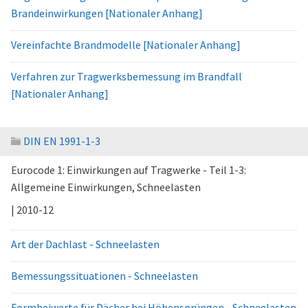
Brandeinwirkungen [Nationaler Anhang]
Vereinfachte Brandmodelle [Nationaler Anhang]
Verfahren zur Tragwerksbemessung im Brandfall
[Nationaler Anhang]
DIN EN 1991-1-3
Eurocode 1: Einwirkungen auf Tragwerke - Teil 1-3:
Allgemeine Einwirkungen, Schneelasten
| 2010-12
Art der Dachlast - Schneelasten
Bemessungssituationen - Schneelasten
Formbeiwerte für Dächer bei Höhensprüngen - Schneelasten