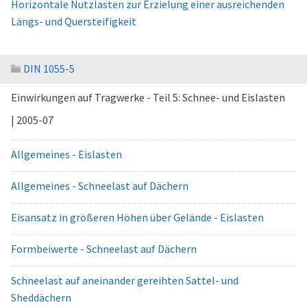
Horizontale Nutzlasten zur Erzielung einer ausreichenden
Längs- und Quersteifigkeit
DIN 1055-5
Einwirkungen auf Tragwerke - Teil 5: Schnee- und Eislasten
| 2005-07
Allgemeines - Eislasten
Allgemeines - Schneelast auf Dächern
Eisansatz in größeren Höhen über Gelände - Eislasten
Formbeiwerte - Schneelast auf Dächern
Schneelast auf aneinander gereihten Sattel- und
Sheddächern