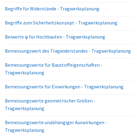
Begriffe für Widerstände - Tragwerksplanung
Begriffe zum Sicherheitskonzept - Tragwerksplanung
Beiwerte ψ für Hochbauten - Tragwerksplanung
Bemessungswert des Tragwiderstandes - Tragwerksplanung
Bemessungswerte für Baustoffeigenschaften -
Tragwerksplanung
Bemessungswerte für Einwirkungen - Tragwerksplanung
Bemessungswerte geometrischer Größen -
Tragwerksplanung
Bemessungswerte unabhängiger Auswirkungen -
Tragwerksplanung