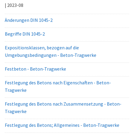
| 2023-08
Änderungen DIN 1045-2
Begriffe DIN 1045-2
Expositionsklassen, bezogen auf die
Umgebungsbedingungen - Beton-Tragwerke
Festbeton - Beton-Tragwerke
Festlegung des Betons nach Eigenschaften - Beton-
Tragwerke
Festlegung des Betons nach Zusammensetzung - Beton-
Tragwerke
Festlegung des Betons; Allgemeines - Beton-Tragwerke