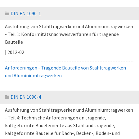
DIN EN 1090-1
Ausführung von Stahltragwerken und Aluminiumtragwerken
- Teil 1: Konformitätsnachweisverfahren für tragende
Bauteile
| 2012-02
Anforderungen - Tragende Bauteile von Stahltragwerken
und Aluminiumtragwerken
DIN EN 1090-4
Ausführung von Stahltragwerken und Aluminiumtragwerken
- Teil 4: Technische Anforderungen an tragende,
kaltgeformte Bauelemente aus Stahl und tragende,
kaltgeformte Bauteile für Dach-, Decken-, Boden- und