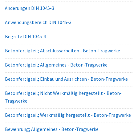
Änderungen DIN 1045-3
Anwendungsbereich DIN 1045-3
Begriffe DIN 1045-3
Betonfertigteil; Abschlussarbeiten - Beton-Tragwerke
Betonfertigteil; Allgemeines - Beton-Tragwerke
Betonfertigteil; Einbau und Ausrichten - Beton-Tragwerke
Betonfertigteil; NIcht Werkmäßig hergestellt - Beton-
Tragwerke
Betonfertigteil; Werkmäßig hergestellt - Beton-Tragwerke
Bewehrung; Allgemeines - Beton-Tragwerke