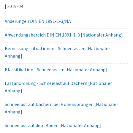
| 2019-04
Änderungen DIN EN 1991-1-3/NA
Anwendungsbereich DIN EN 1991-1-3 [Nationaler Anhang]
Bemessungssituationen - Schneelasten [Nationaler
Anhang]
Klassifikation - Schneelasten [Nationaler Anhang]
Lastanordnung - Schneelast auf Dächern [Nationaler
Anhang]
Schneelast auf Dächern bei Höhensprüngen [Nationaler
Anhang]
Schneelast auf dem Boden [Nationaler Anhang]