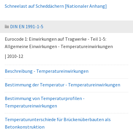
Schneelast auf Scheddächern [Nationaler Anhang]
DIN EN 1991-1-5
Eurocode 1: Einwirkungen auf Tragwerke - Teil 1-5:
Allgemeine Einwirkungen - Temperatureinwirkungen
| 2010-12
Beschreibung - Temperatureinwirkungen
Bestimmung der Temperatur - Temperatureinwirkungen
Bestimmung von Temperaturprofilen -
Temperatureinwirkungen
Temperaturunterschiede für Brückenüberbauten als
Betonkonstruktion