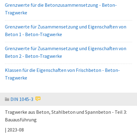
Grenzwerte für die Betonzusammensetzung - Beton-
Tragwerke
Grenzwerte für Zusammensetzung und Eigenschaften von
Beton 1 - Beton-Tragwerke
Grenzwerte für Zusammensetzung und Eigenschaften von
Beton 2 - Beton-Tragwerke
Klassen für die Eigenschaften von Frischbeton - Beton-
Tragwerke
DIN 1045-3
Tragwerke aus Beton, Stahlbeton und Spannbeton - Teil 3:
Bauausführung
| 2023-08