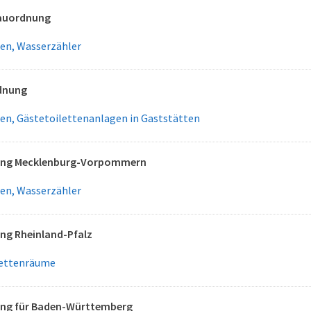
auordnung
gen, Wasserzähler
dnung
en, Gästetoilettenanlagen in Gaststätten
ng Mecklenburg-Vorpommern
gen, Wasserzähler
g Rheinland-Pfalz
lettenräume
ng für Baden-Württemberg