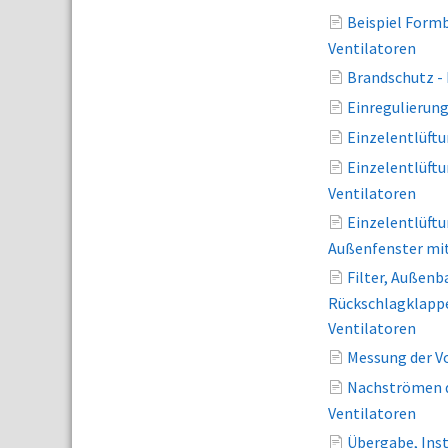
Beispiel Form
Ventilatoren
Brandschutz -
Einregulierun
Einzelentlüft
Einzelentlüft
Ventilatoren
Einzelentlüft
Außenfenster mit
Filter, Außenb
Rückschlagklappe
Ventilatoren
Messung der V
Nachströmen d
Ventilatoren
Übergabe, Ins