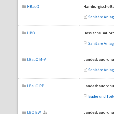
HBauO
Hamburgische B
Sanitäre Anla
HBO
Hessische Bauor
Sanitäre Anlag
LBauO M-V
Landesbauordnu
Sanitäre Anla
LBauO RP
Landesbauordnun
Bäder und Toi
LBO BW
Landesbauordnu