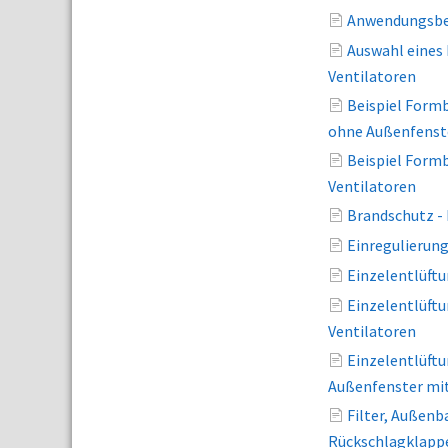
Anwendungsber
Auswahl eines
Ventilatoren
Beispiel Form
ohne Außenfenste
Beispiel Form
Ventilatoren
Brandschutz -
Einregulierun
Einzelentlüft
Einzelentlüft
Ventilatoren
Einzelentlüft
Außenfenster mit
Filter, Außenb
Rückschlagklappe