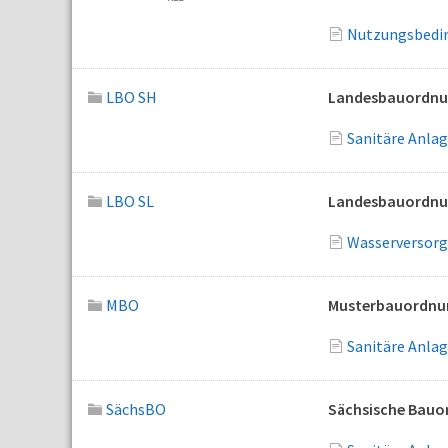
Nutzungsbedin
LBO SH
Landesbauordnun
Sanitäre Anla
LBO SL
Landesbauordnun
Wasserversorg
MBO
Musterbauordnu
Sanitäre Anla
SächsBO
Sächsische Bauo