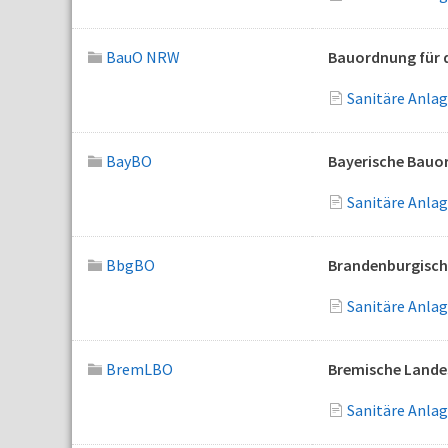
BauO NRW
Bauordnung für 
Sanitäre Anla
BayBO
Bayerische Bauo
Sanitäre Anla
BbgBO
Brandenburgisc
Sanitäre Anla
BremLBO
Bremische Land
Sanitäre Anla