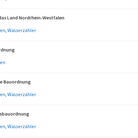
das Land Nordrhein-Westfalen
gen, Wasserzähler
rdnung
gen
he Bauordnung
gen, Wasserzähler
esbauordnung
gen, Wasserzähler