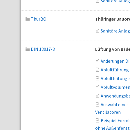
Sanitäre Anla
ThürBO
Thüringer Bauo
Sanitäre Anla
DIN 18017-3
Lüftung von Bäde
Änderungen DI
Abluftführung
Abluftleitung
Abluftvolumen
Anwendungsber
Auswahl eines
Ventilatoren
Beispiel Form
ohne Außenfenste