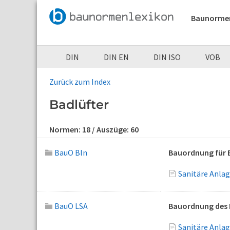
Baunorme
DIN
DIN EN
DIN ISO
VOB
Zurück zum Index
Badlüfter
Normen:
18
/ Auszüge:
60
BauO Bln
Bauordnung für B
Sanitäre Anla
BauO LSA
Bauordnung des 
Sanitäre Anla