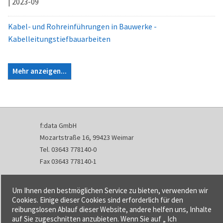
| 2023-09
Kabel- und Rohreinführungen in Bauwerke -
Kabelleitungstiefbauarbeiten
Mehr anzeigen...
f:data GmbH
Mozartstraße 16, 99423 Weimar
Tel. 03643 778140-0
Fax 03643 778140-1
info@fdata.de
Um Ihnen den bestmöglichen Service zu bieten, verwenden wir
Kontakt
Cookies. Einige dieser Cookies sind erforderlich für den
reibungslosen Ablauf dieser Website, andere helfen uns, Inhalte
Impressum
auf Sie zugeschnitten anzubieten. Wenn Sie auf „ Ich
Datenschutzerklärung