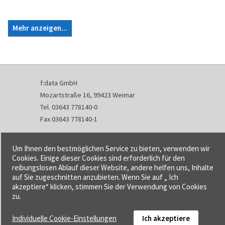
Mehr anzeigen...
f:data GmbH
Mozartstraße 16, 99423 Weimar
Tel. 03643 778140-0
Fax 03643 778140-1
info@fdata.de
Um Ihnen den bestmöglichen Service zu bieten, verwenden wir
Kontakt
Cookies. Einige dieser Cookies sind erforderlich für den
reibungslosen Ablauf dieser Website, andere helfen uns, Inhalte
Impressum
auf Sie zugeschnitten anzubieten. Wenn Sie auf „ Ich
Datenschutzerklärung
akzeptiere“ klicken, stimmen Sie der Verwendung von Cookies
Urheberrecht und Haftung
zu.
AGB
Individuelle Cookie-Einstellungen
Ich akzeptiere
Cookie-Einstellungen